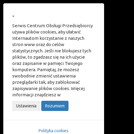
-
Ułatwienia dostępu
Serwis Centrum Obsługi Przedsiębiorcy
używa plików cookies, aby ułatwić
Internautom korzystanie z naszych
Odwróć kolory
stron www oraz do celów
statystycznych. Jeśli nie blokujesz tych
Monochromatyczny
plików, to zgadzasz się na ich użycie
oraz zapisanie w pamięci Twojego
Ciemny kontrast
komputera. Pamiętaj, że możesz
Jasny kontrast
swobodnie zmienić ustawienia
przeglądarki tak, aby zablokować
Niskie nasycenie
zapisywanie plików cookies. Więcej
informacji znajdziesz w
Wysokie nasycenie
Zaznacz linki
Ustawienia
Rozumiem
Zaznacz nagłówki
Czytnik ekranu
Polityka cookies